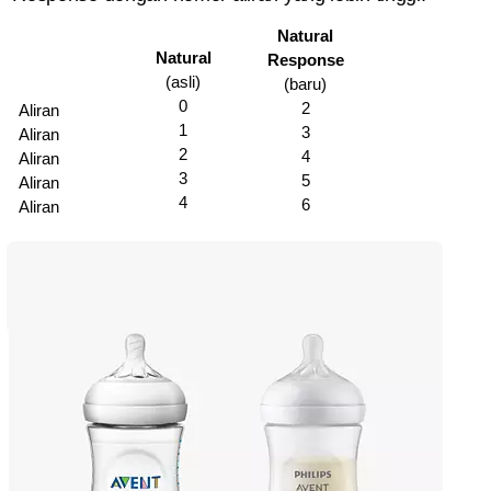
Natural
Natural
Response
(asli)
(baru)
0
2
Aliran
1
3
Aliran
2
4
Aliran
3
5
Aliran
4
6
Aliran