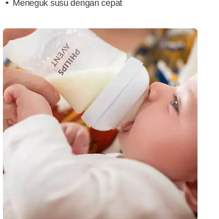
Meneguk susu dengan cepat