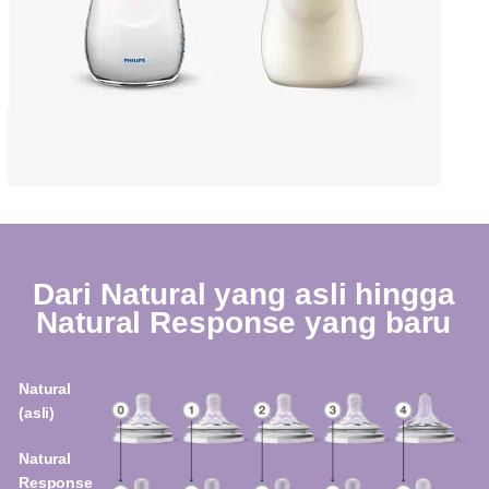
Dari Natural yang asli hingga
Natural Response yang baru
Natural
(asli)
Natural
Response