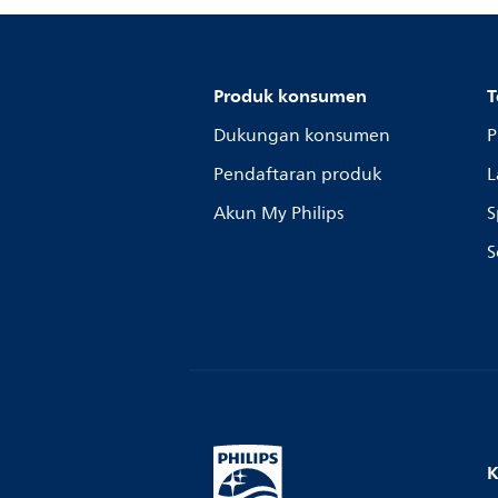
Produk konsumen
T
Dukungan konsumen
P
Pendaftaran produk
L
Akun My Philips
S
S
K