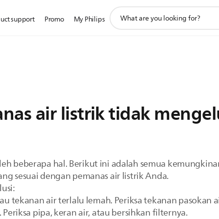
ikon
uct support
Promo
My Philips
pencarian
dukungan
s air listrik tidak mengel
leh beberapa hal. Berikut ini adalah semua kemungkina
yang sesuai dengan pemanas air listrik Anda.
usi:
tau tekanan air terlalu lemah. Periksa tekanan pasokan ai
 Periksa pipa, keran air, atau bersihkan filternya.