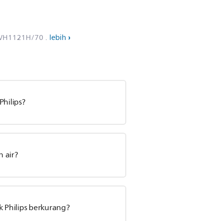
WH1121H/70
.
lebih
Philips?
 air?
k Philips berkurang?