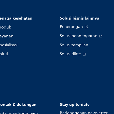
enaga kesehatan
Solusi bisnis lainnya
Penerangan
roduk
Solusi pendengaran
ayanan
pesialisasi
Solusi tampilan
olusi
Solusi dikte
ontak & dukungan
Stay up-to-date
Berlangganan newsletter
ukungan konsumen