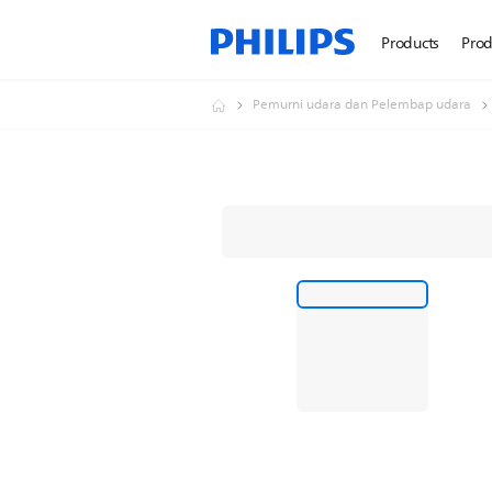
Products
Prod
Pemurni udara dan Pelembap udara