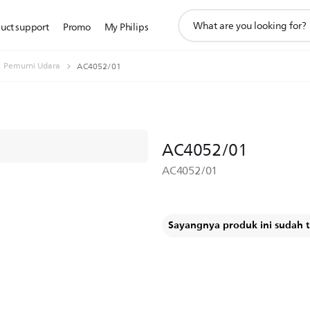
ikon
uct support
Promo
My Philips
pencarian
dukungan
Pemurni Udara
AC4052/01
AC4052/01
AC4052/01
Sayangnya produk ini sudah ti