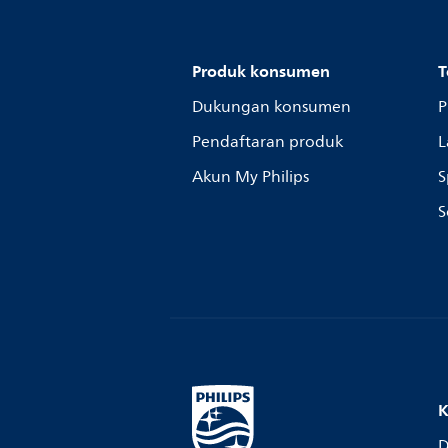
Produk konsumen
T
Dukungan konsumen
P
Pendaftaran produk
L
Akun My Philips
S
S
K
D