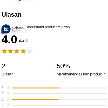
Ulasan
Understand product reviews
4.0
dari 5
2
50
%
Ulasan
Merekomendasikan produk ini
5
4
3
2