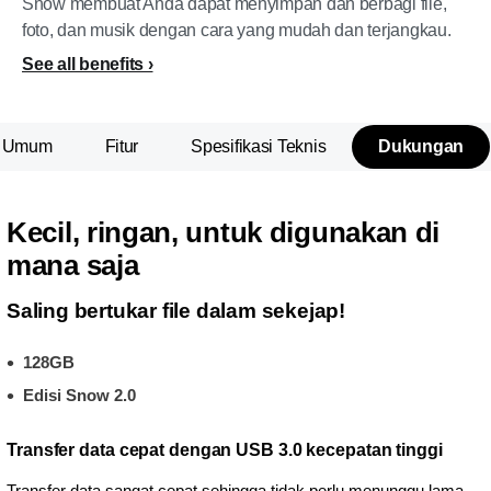
Snow membuat Anda dapat menyimpan dan berbagi file,
foto, dan musik dengan cara yang mudah dan terjangkau.
See all benefits
n Umum
Fitur
Spesifikasi Teknis
Dukungan
Kecil, ringan, untuk digunakan di
mana saja
Saling bertukar file dalam sekejap!
128GB
Edisi Snow 2.0
Transfer data cepat dengan USB 3.0 kecepatan tinggi
Transfer data sangat cepat sehingga tidak perlu menunggu lama