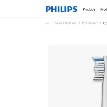
Products
Prod
Kepala sikat gigi
HydroClean
Hy