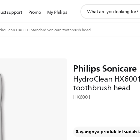
ikon
uct support
Promo
My Philips
pencarian
dukungan
droClean HX6001 Standard Sonicare toothbrush head
Philips Sonicare
HydroClean HX6001
toothbrush head
HX6001
Sayangnya produk ini sudah ti