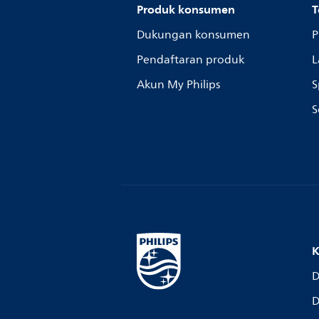
Produk konsumen
T
Dukungan konsumen
P
Pendaftaran produk
L
Akun My Philips
S
S
K
D
D