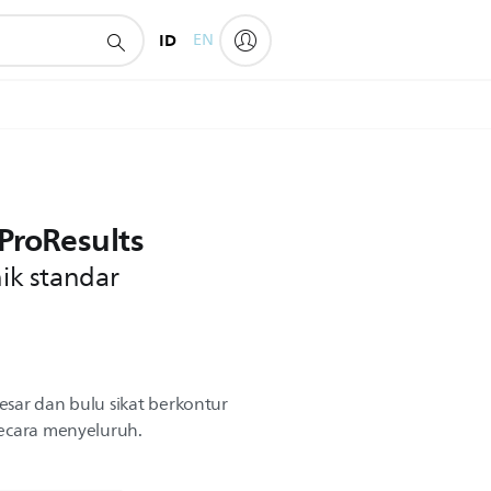
ID
EN
 ProResults
nik standar
sar dan bulu sikat berkontur
ecara menyeluruh.