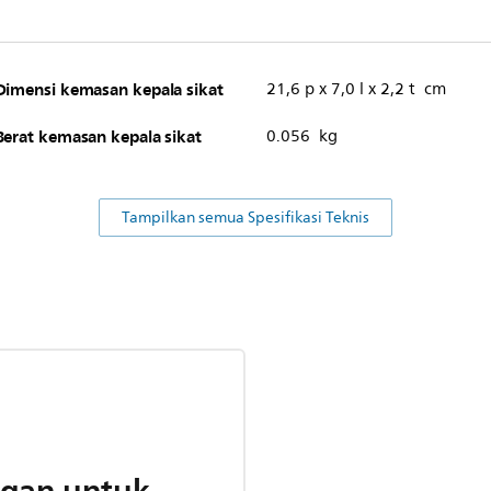
Dimensi kemasan kepala sikat
21,6 p x 7,0 l x 2,2 t cm
Berat kemasan kepala sikat
0.056 kg
Tampilkan semua Spesifikasi Teknis
gan untuk