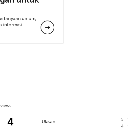
 pertanyaan umum,
 informasi
eviews
4
5
Ulasan
4