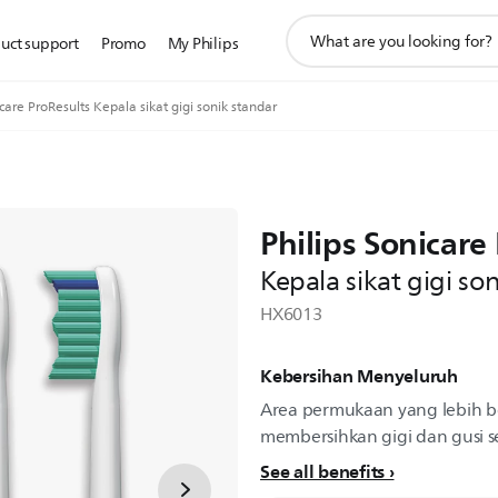
ikon
uct support
Promo
My Philips
pencarian
dukungan
care ProResults Kepala sikat gigi sonik standar
Philips Sonicare
Kepala sikat gigi so
HX6013
Kebersihan Menyeluruh
Area permukaan yang lebih be
membersihkan gigi dan gusi s
See all benefits