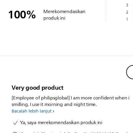
3
100
%
Merekomendasikan
2
produk ini
1
Very good product
[Employee of philipsglobal] I am more confident when i
smilling. I use it morning and night time.
Bacalah lebih lanjut
Ya, saya merekomendasikan produk ini