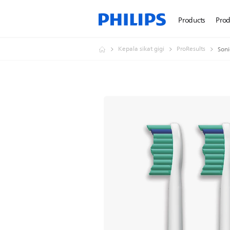
Products
Prod
Kepala sikat gigi
ProResults
Soni