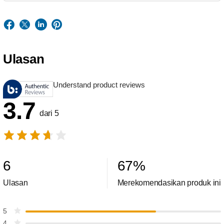
Ulasan
Understand product reviews
3.7
dari 5
6
67
%
Ulasan
Merekomendasikan produk ini
5
4