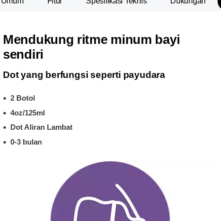
n Umum
Fitur
Spesifikasi Teknis
Dukungan
Mendukung ritme minum bayi
sendiri
Dot yang berfungsi seperti payudara
2 Botol
4oz/125ml
Dot Aliran Lambat
0-3 bulan