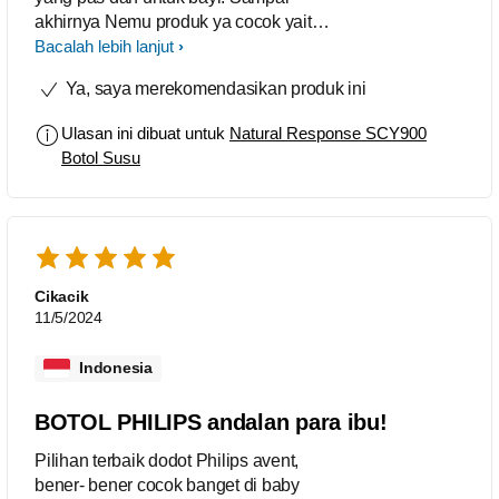
akhirnya Nemu produk ya cocok yaitu
Philips Natural response, karena dapat
Bacalah lebih lanjut
menyamakan ritme menyusui bayi, dan
Ya, saya merekomendasikan produk ini
sudah BPA FREE, serta anti kolik
Ulasan ini dibuat untuk
Natural Response SCY900
Botol Susu
Cikacik
11/5/2024
Indonesia
BOTOL PHILIPS andalan para ibu!
Pilihan terbaik dodot Philips avent,
bener- bener cocok banget di baby