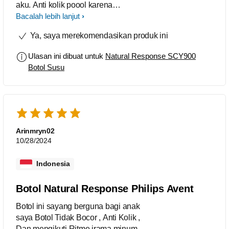
aku. Anti kolik poool karena
menyerupai Puting dan menyamai
Bacalah lebih lanjut
irama minum baby. Untung langsung
Ya, saya merekomendasikan produk ini
pakek dodot Philips ini jadi no drama
drama kolik
Ulasan ini dibuat untuk
Natural Response SCY900
Botol Susu
Arinmryn02
10/28/2024
Indonesia
Botol Natural Response Philips Avent
Botol ini sayang berguna bagi anak
saya Botol Tidak Bocor , Anti Kolik ,
Dan mengikuti Ritme irama minum