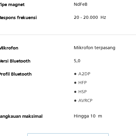
Tipe magnet
NdFeB
Respons frekuensi
20 - 20.000 Hz
Mikrofon
Mikrofon terpasang
Versi Bluetooth
5,0
Profil Bluetooth
A2DP
HFP
HSP
AVRCP
Jangkauan maksimal
Hingga 10 m