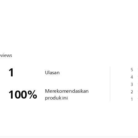
eviews
1
5
Ulasan
4
3
100
%
Merekomendasikan
2
produk ini
1