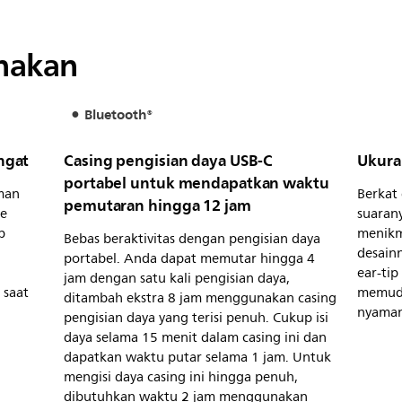
unakan
Bluetooth®
ingat
Casing pengisian daya USB-C
Ukura
portabel untuk mendapatkan waktu
aman
Berkat
pemutaran hingga 12 jam
ne
suaran
p
menikm
Bebas beraktivitas dengan pengisian daya
desain
portabel. Anda dapat memutar hingga 4
ear-tip
jam dengan satu kali pengisian daya,
 saat
memuda
ditambah ekstra 8 jam menggunakan casing
nyaman
pengisian daya yang terisi penuh. Cukup isi
daya selama 15 menit dalam casing ini dan
dapatkan waktu putar selama 1 jam. Untuk
mengisi daya casing ini hingga penuh,
dibutuhkan waktu 2 jam menggunakan