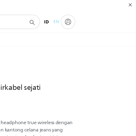
ID
EN
rkabel sejati
i headphone true wireless dengan
an kantong celana jeans yang