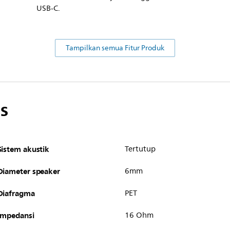
USB-C.
Tampilkan semua Fitur Produk
s
Sistem akustik
Tertutup
Diameter speaker
6mm
Diafragma
PET
Impedansi
16 Ohm