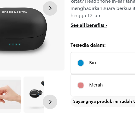
ketat? Headphone in-ear tahan
menghadirkan suara berkualit
hingga 12 jam.
See all benefits
Tersedia dalam:
Biru
Merah
Sayangnya produk ini sudah ti