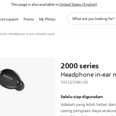
This page is also available in
United States (English)
ikon
uct support
Promo
My Philips
pencarian
dukungan
series Headphone in-ear nirkabel sejati
2000 series
Headphone in-ear ni
TAT2235BK/00
Selalu siap digunakan
Adakah yang lebih hebat dar
casing pengisian daya seukur