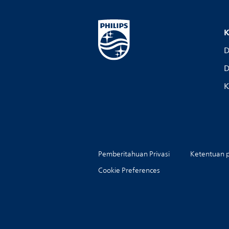
K
D
D
K
Pemberitahuan Privasi
Ketentuan 
Cookie Preferences