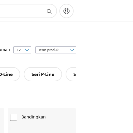
Urut
laman
berdasar
D-Line
Seri P-Line
Seri H-Line
Seri L-L
Bandingkan