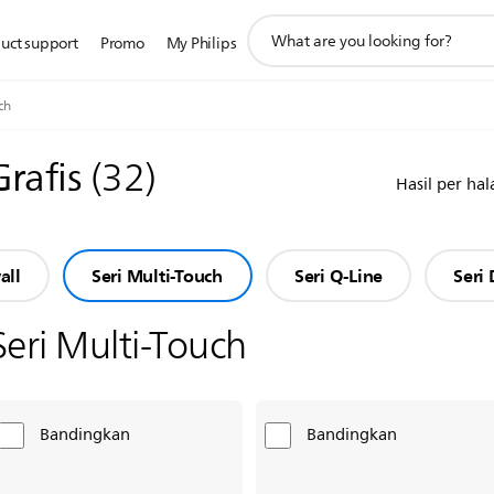
ikon
uct support
Promo
My Philips
pencarian
dukungan
ch
Grafis
(
32
)
Hasil per ha
all
Seri Multi-Touch
Seri Q-Line
Seri 
Seri Multi-Touch
Bandingkan
Bandingkan