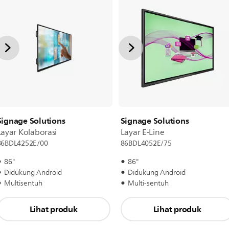
Signage Solutions
Signage Solutions
Layar Kolaborasi
Layar E-Line
86BDL4252E/00
86BDL4052E/75
86"
86"
Didukung Android
Didukung Android
Multisentuh
Multi-sentuh
Lihat produk
Lihat produk