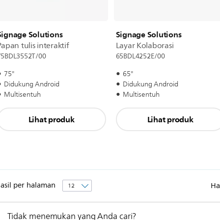
Signage Solutions
Signage Solutions
Papan tulis interaktif
Layar Kolaborasi
75BDL3552T/00
65BDL4252E/00
75"
65"
Didukung Android
Didukung Android
Multisentuh
Multisentuh
Lihat produk
Lihat produk
asil per halaman
Ha
Tidak menemukan yang Anda cari?