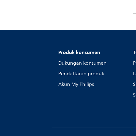
Produk konsumen
T
Dukungan konsumen
P
Pendaftaran produk
L
Akun My Philips
S
S