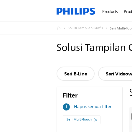
Products
Prod
Solusi Tampilan Grafis
Seri Multi-Tou
Solusi Tampilan 
Seri B-Line
Seri Videow
Filter
Filter
Hapus semua filter
1
Seri Multi-Touch