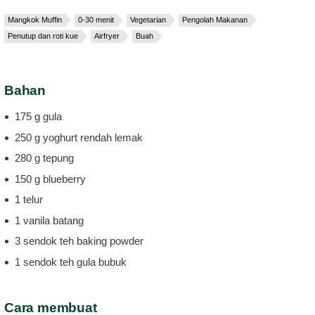
Mangkok Muffin
0-30 menit
Vegetarian
Pengolah Makanan
Penutup dan roti kue
Airfryer
Buah
Bahan
175 g gula
250 g yoghurt rendah lemak
280 g tepung
150 g blueberry
1 telur
1 vanila batang
3 sendok teh baking powder
1 sendok teh gula bubuk
Cara membuat