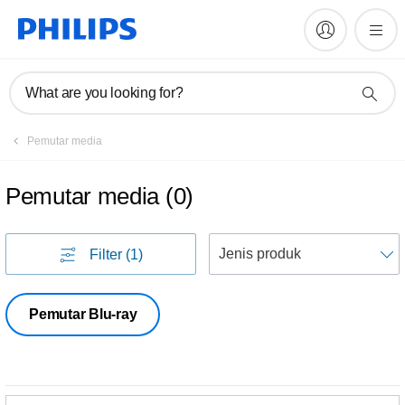
What are you looking for?
Pemutar media
Pemutar media
(
0
)
U
Filter
(1)
Pemutar Blu-ray