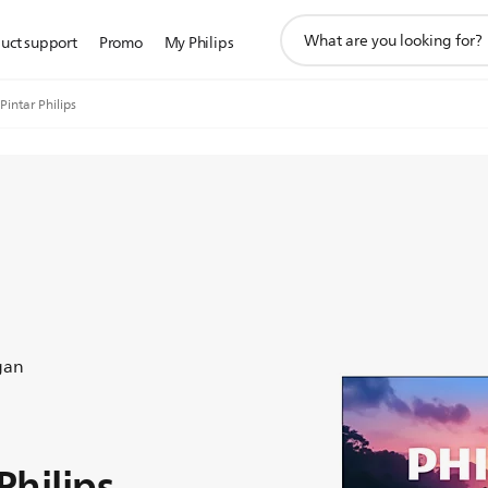
ikon
uct support
Promo
My Philips
pencarian
dukungan
Pintar Philips
gan
Philips