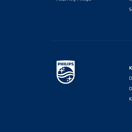
S
K
D
D
K