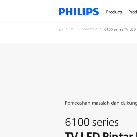
Products
Prod
TV
Smart TV
6100 series TV LED 
Pemecahan masalah dan dukun
6100 series
TV LED Pintar 