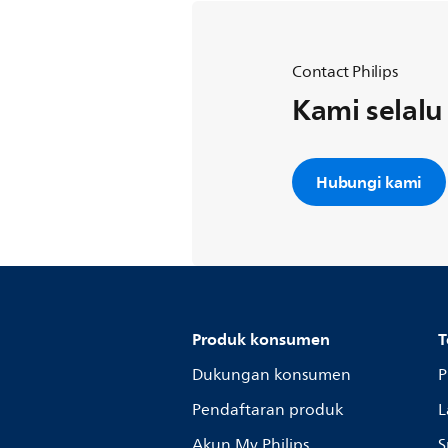
Contact Philips
Kami selal
Hubungi kami
Produk konsumen
T
Dukungan konsumen
P
Pendaftaran produk
L
Akun My Philips
S