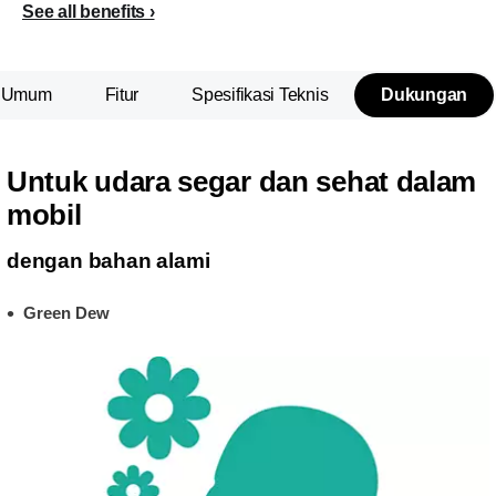
See all benefits
n Umum
Fitur
Spesifikasi Teknis
Dukungan
Untuk udara segar dan sehat dalam
mobil
dengan bahan alami
Green Dew