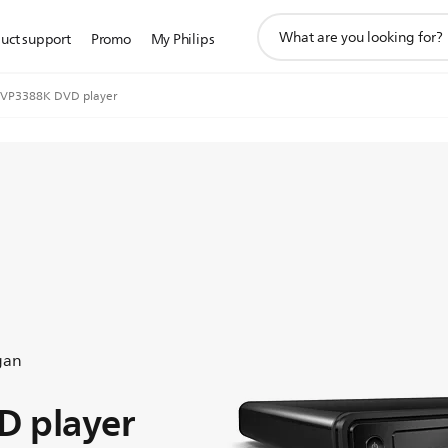
ikon
uct support
Promo
My Philips
pencarian
dukungan
VP3388K DVD player
gan
 player