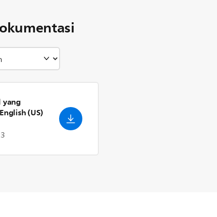
okumentasi
l yang
 English (US)
23