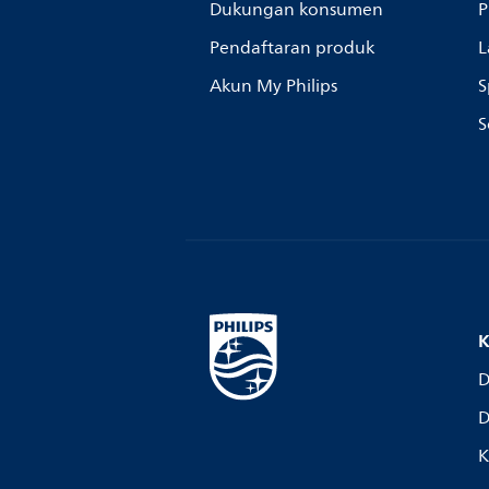
Dukungan konsumen
P
Pendaftaran produk
L
Akun My Philips
S
S
K
D
D
K