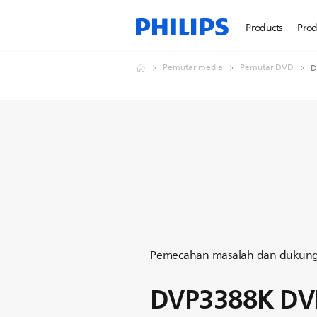
Products
Prod
Pemutar media
Pemutar DVD
D
Pemecahan masalah dan dukun
DVP3388K DVD