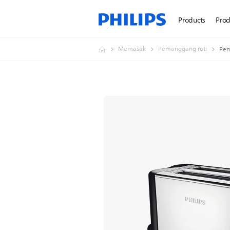
Products
Prod
Memasak
Pemanggang roti
Pem