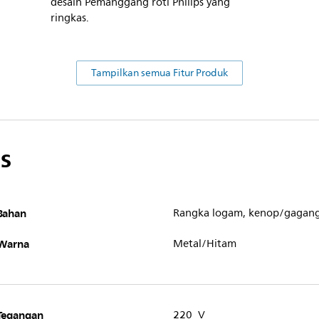
desain Pemanggang roti Philips yang
ringkas.
Tampilkan semua Fitur Produk
s
Bahan
Rangka logam, kenop/gagang 
Warna
Metal/Hitam
Tegangan
220 V