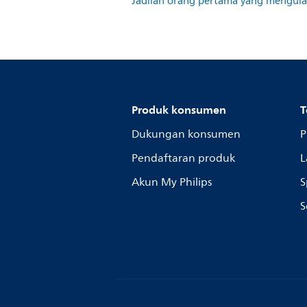
Jadilah orang pertama yang mengulas
Produk konsumen
T
Dukungan konsumen
P
Pendaftaran produk
L
Akun My Philips
S
S