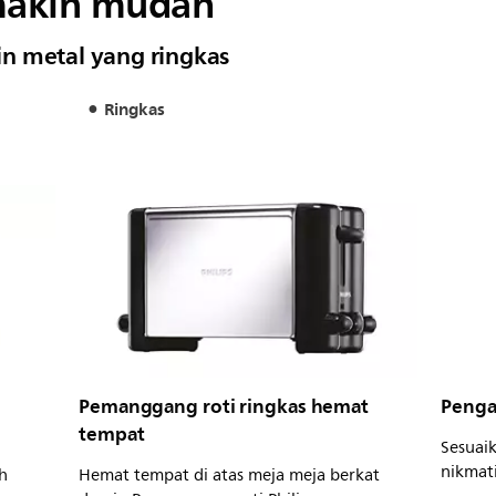
akin mudah
n metal yang ringkas
Ringkas
Pemanggang roti ringkas hemat
Penga
tempat
Sesuai
nikmati
h
Hemat tempat di atas meja meja berkat