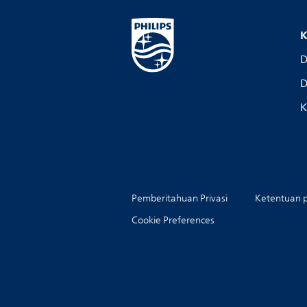
K
D
D
K
Pemberitahuan Privasi
Ketentuan 
Cookie Preferences