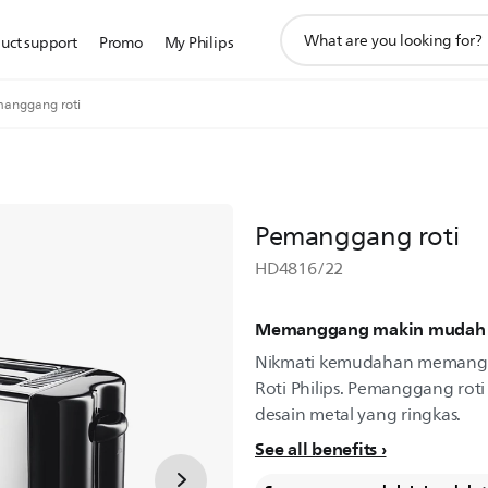
ikon
uct support
Promo
My Philips
pencarian
dukungan
anggang roti
Pemanggang roti
HD4816/22
Memanggang makin mudah
Nikmati kemudahan memang
Roti Philips. Pemanggang rot
desain metal yang ringkas.
See all benefits