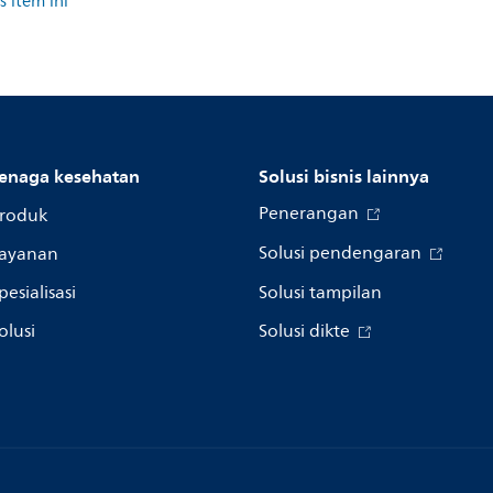
 item ini
enaga kesehatan
Solusi bisnis lainnya
Penerangan
roduk
Solusi pendengaran
ayanan
pesialisasi
Solusi tampilan
olusi
Solusi dikte