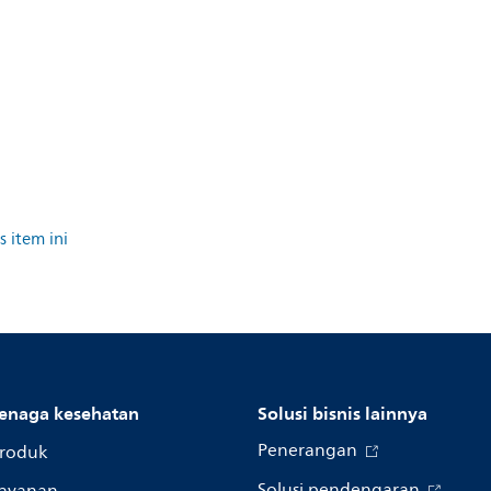
 item ini
enaga kesehatan
Solusi bisnis lainnya
Penerangan
roduk
Solusi pendengaran