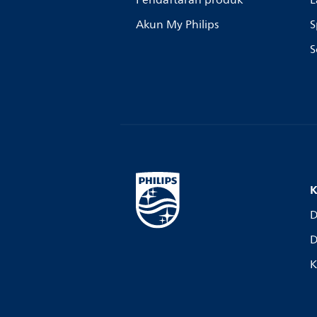
Pendaftaran produk
L
Akun My Philips
S
S
K
D
D
K