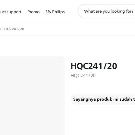
ikon
uct support
Promo
My Philips
pencarian
dukungan
HQC241/20
HQC241/20
HQC241/20
Sayangnya produk ini sudah ti