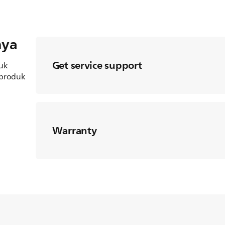
nya
Get service support
uk
 produk
Warranty