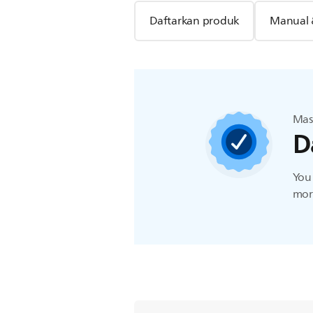
Daftarkan produk
Manual 
Mas
D
You 
more