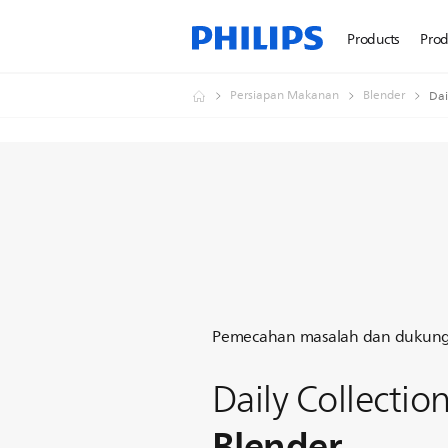
Products
Prod
Persiapan Makanan
Blender
Dai
Pemecahan masalah dan dukun
Daily Collectio
Blender