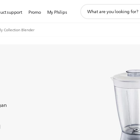
ikon
uct support
Promo
My Philips
pencarian
dukungan
ly Collection Blender
gan
n