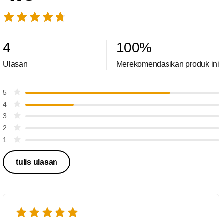
4
100
%
Ulasan
Merekomendasikan produk ini
5
4
3
2
1
tulis ulasan