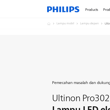
Products
Prod
Lampu mobil
Lampu depan
Ult
Pemecahan masalah dan dukun
Ultinon Pro30
Lampu LED el