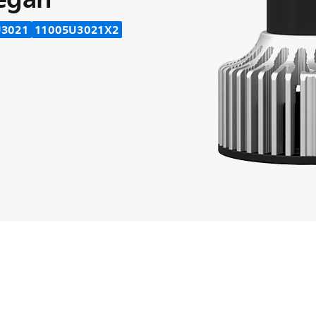
U3021
11005U3021X2