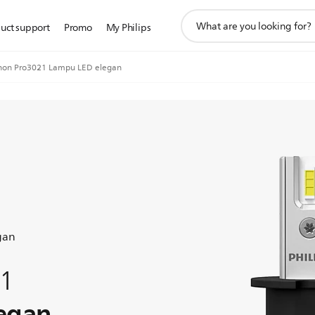
ikon
uct support
Promo
My Philips
pencarian
dukungan
inon Pro3021 Lampu LED elegan
gan
21
egan