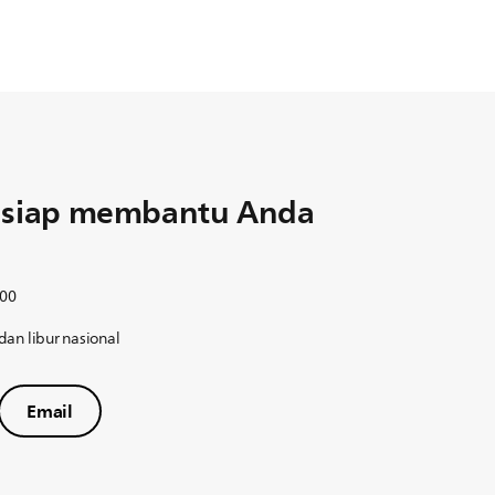
u siap membantu Anda
:00
an libur nasional
Email