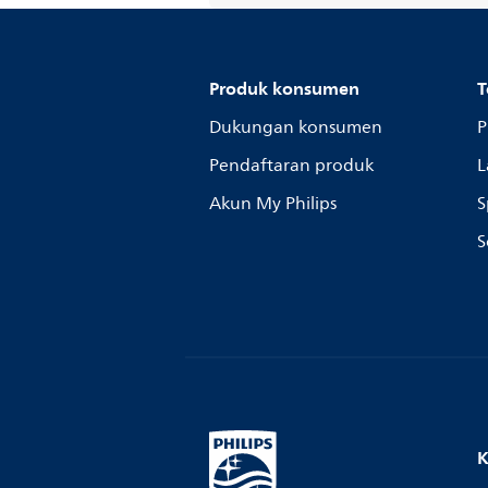
Produk konsumen
T
Dukungan konsumen
P
Pendaftaran produk
L
Akun My Philips
S
S
K