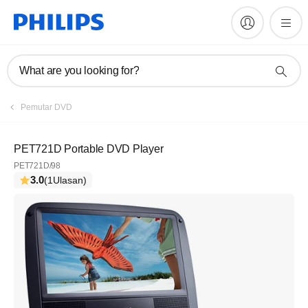
What are you looking for?
Daftar
Pemutar DVD
Berlangganan newsletter kami
PET721D Portable DVD Player
PET721D/98
Daftar
3.0
(1Ulasan)