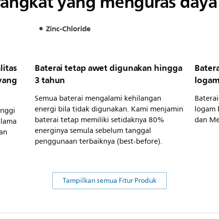
angkat yang menguras daya 
Zinc-Chloride
litas
Baterai tetap awet digunakan hingga
Bater
yang
3 tahun
logam
Semua baterai mengalami kehilangan
Baterai
energi bila tidak digunakan. Kami menjamin
logam 
inggi
baterai tetap memiliki setidaknya 80%
dan Me
 lama
energinya semula sebelum tanggal
an
penggunaan terbaiknya (best-before).
Tampilkan semua Fitur Produk