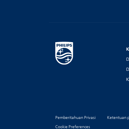
K
D
D
K
Pemberitahuan Privasi
Ketentuan 
Cookie Preferences