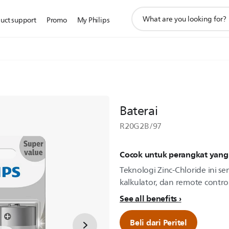
ikon
uct support
Promo
My Philips
pencarian
dukungan
Baterai
R20G2B/97
Cocok untuk perangkat yang
Teknologi Zinc-Chloride ini s
kalkulator, dan remote contro
See all benefits
Beli dari Peritel