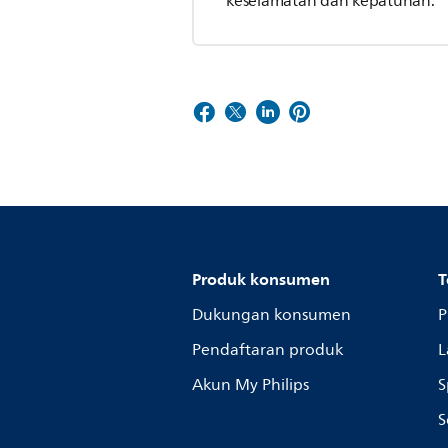
keselamatan dan kepatuhan.
Produk konsumen
T
Dukungan konsumen
P
Pendaftaran produk
L
Akun My Philips
S
S