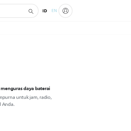
ID
EN
 menguras daya baterai
empurna untuk jam, radio,
l Anda.