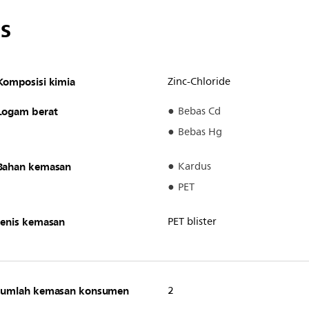
s
Komposisi kimia
Zinc-Chloride
Logam berat
Bebas Cd
Bebas Hg
Bahan kemasan
Kardus
PET
Jenis kemasan
PET blister
Jumlah kemasan konsumen
2