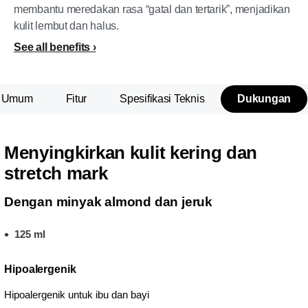
membantu meredakan rasa “gatal dan tertarik”, menjadikan
kulit lembut dan halus.
See all benefits
n Umum
Fitur
Spesifikasi Teknis
Dukungan
Menyingkirkan kulit kering dan
stretch mark
Dengan minyak almond dan jeruk
125 ml
Hipoalergenik
Hipoalergenik untuk ibu dan bayi