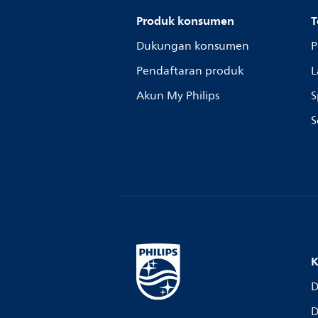
Produk konsumen
T
Dukungan konsumen
P
Pendaftaran produk
L
Akun My Philips
S
S
K
D
D