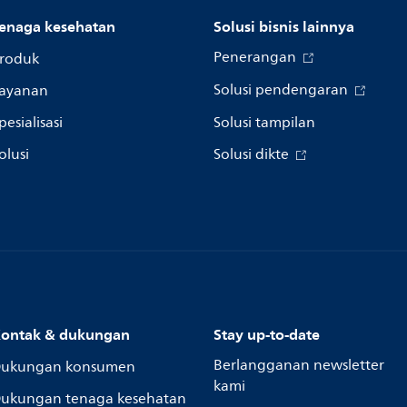
enaga kesehatan
Solusi bisnis lainnya
Penerangan
roduk
Solusi pendengaran
ayanan
pesialisasi
Solusi tampilan
olusi
Solusi dikte
ontak & dukungan
Stay up-to-date
Berlangganan newsletter
ukungan konsumen
kami
ukungan tenaga kesehatan