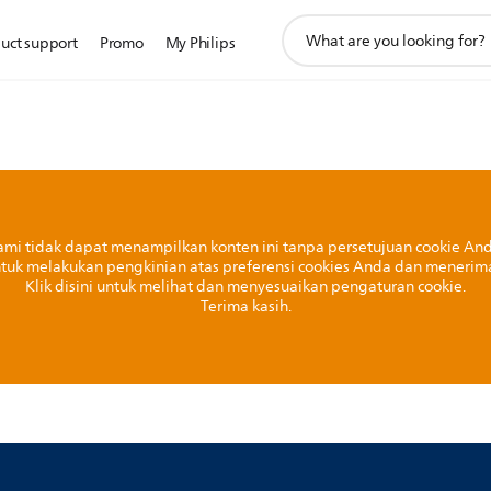
ikon
uct support
Promo
My Philips
pencarian
dukungan
ami tidak dapat menampilkan konten ini tanpa persetujuan cookie And
ntuk melakukan pengkinian atas preferensi cookies Anda dan menerima p
Klik disini untuk melihat dan menyesuaikan pengaturan cookie.
Terima kasih.