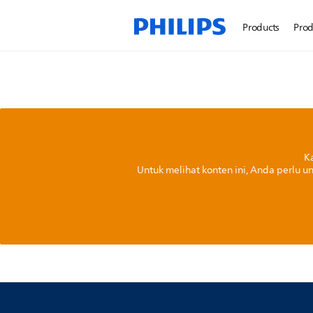
Products
Prod
K
Untuk melihat konten ini, Anda perlu u