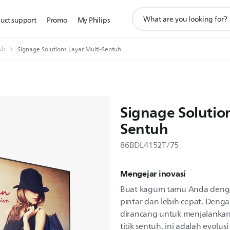
ikon
uct support
Promo
My Philips
pencarian
dukungan
ch
Signage Solutions Layar Multi-Sentuh
Signage Solution
Sentuh
86BDL4152T/75
Mengejar inovasi
Buat kagum tamu Anda dengan
pintar dan lebih cepat. Dengan
dirancang untuk menjalankan
titik sentuh, ini adalah evolu