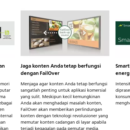
an
Jaga konten Anda tetap berfungsi
Smart
dengan FailOver
energ
emori
Menjaga agar konten Anda tetap berfungsi
Intensi
 putar
sangatlah penting untuk aplikasi komersial
dipras
ama
yang sulit. Meskipun kecil kemungkinan
konsum
sebagai
Anda akan menghadapi masalah konten,
menghe
en
FailOver akan memberikan perlindungan
nternal
konten dengan teknologi revolusioner yang
gan
memutar konten cadangan di layar apabila
ikan
terjadi kegagalan pada pemutar media.