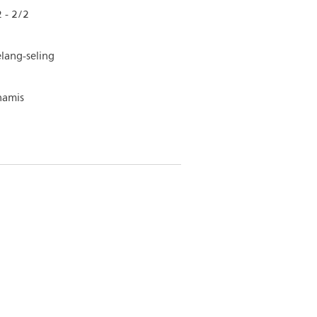
 - 2/2
lang-seling
namis