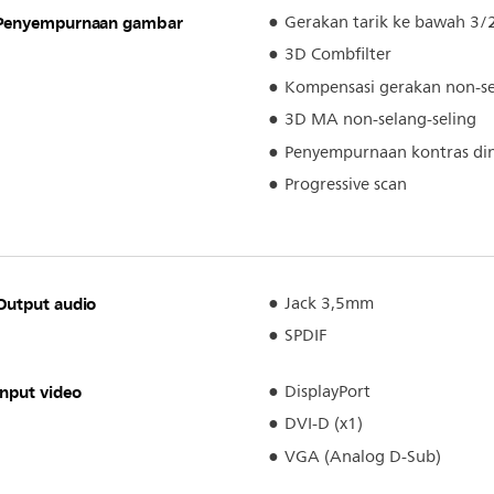
Penyempurnaan gambar
Gerakan tarik ke bawah 3/2
3D Combfilter
Kompensasi gerakan non-se
3D MA non-selang-seling
Penyempurnaan kontras di
Progressive scan
Output audio
Jack 3,5mm
SPDIF
Input video
DisplayPort
DVI-D (x1)
VGA (Analog D-Sub)