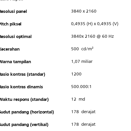
Resolusi panel
3840 x 2160
Pitch piksel
0,4935 (H) x 0,4935 (V)
Resolusi optimal
3840x 2160 @ 60 Hz
Kecerahan
500 cd/m²
Warna tampilan
1,07 miliar
Rasio kontras (standar)
1200
Rasio kontras dinamis
500.000:1
Waktu respons (standar)
12 md
Sudut pandang (horizontal)
178 derajat
Sudut pandang (vertikal)
178 derajat