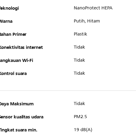
Teknologi
NanoProtect HEPA
Warna
Putih, Hitam
Bahan Primer
Plastik
Konektivitas internet
Tidak
Jangkauan Wi-Fi
Tidak
Kontrol suara
Tidak
Daya Maksimum
Tidak
Sensor kualitas udara
PM2.5
Tingkat suara min.
19 dB(A)