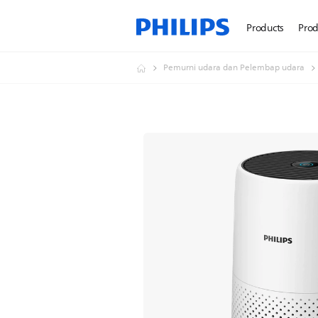
Products
Prod
Pemurni udara dan Pelembap udara