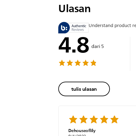
Ulasan
Understand product r
4.8
dari 5
tulis ulasan
Dehouseoflily