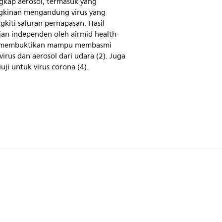
kap aerosol, termasuk yang
kinan mengandung virus yang
kiti saluran pernapasan. Hasil
ian independen oleh airmid health-
 membuktikan mampu membasmi
irus dan aerosol dari udara (2). Juga
iuji untuk virus corona (4).