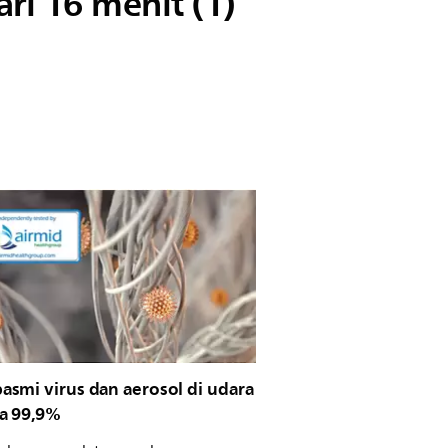
i 16 menit (1)
smi virus dan aerosol di udara
a 99,9%