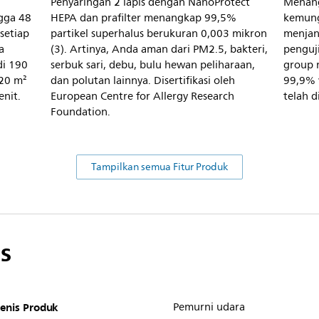
Penyaringan 2 lapis dengan NanoProtect
Menang
gga 48
HEPA dan prafilter menangkap 99,5%
kemung
setiap
partikel superhalus berukuran 0,003 mikron
menjang
a
(3). Artinya, Anda aman dari PM2.5, bakteri,
penguj
di 190
serbuk sari, debu, bulu hewan peliharaan,
group
 20 m²
dan polutan lainnya. Disertifikasi oleh
99,9% v
nit.
European Centre for Allergy Research
telah d
Foundation.
Tampilkan semua Fitur Produk
s
Jenis Produk
Pemurni udara