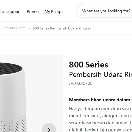
ikon
uct support
Promo
My Philips
pencarian
dukungan
Pemurni Udara
800 Series Pembersih Udara Ringkas
800 Series
Pembersih Udara Ri
AC0820/20
Membersihkan udara dalam w
Hanya dengan menekan satu t
memfilter virus, alergen, dan
senantiasa bersih dan aman. 
efektif, berkat laju penyalur