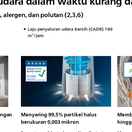
ara dalam waktu kurang dar
alergen, dan polutan (2,3,6)
Laju penyaluran udara bersih (CADR) 190
m³/jam
uangan
Menyaring 99,5% partikel halus
Memba
berukuran 0,003 mikron
hingg