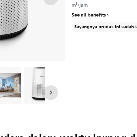
m³/jam.
See all benefits
Sayangnya produk ini sudah ti