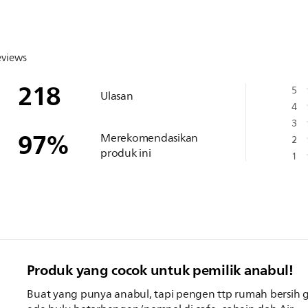
eviews
218
5
Ulasan
4
3
97
%
Merekomendasikan
2
produk ini
1
Produk yang cocok untuk pemilik anabul!
Buat yang punya anabul, tapi pengen ttp rumah bersih 