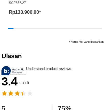
SCF657/27
Rp133.900,00
*
Harga ritel yang disarankan
*
Ulasan
Understand product reviews
3.4
dari 5
5
75
%