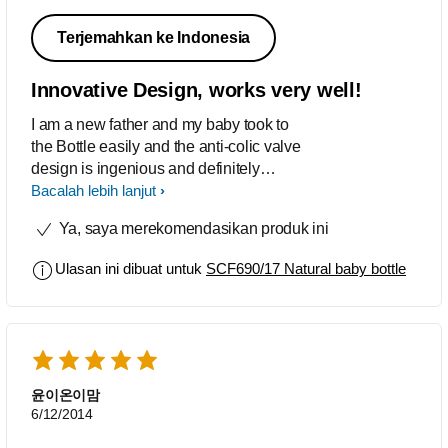
Terjemahkan ke Indonesia
Innovative Design, works very well!
I am a new father and my baby took to
the Bottle easily and the anti-colic valve
design is ingenious and definitely
helped my baby a lot. The easy
Bacalah lebih lanjut
removal of the nipple for sterilization
Ya, saya merekomendasikan produk ini
and future upgrading makes it even
better! The manufacturing quality is top
Ulasan ini dibuat untuk
SCF690/17 Natural baby bottle
notch! I have no experience with other
brands but I'm glad I chose Philips
AVENT!
윤이온이맘
6/12/2014