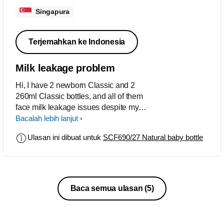
Singapura
Terjemahkan ke Indonesia
Milk leakage problem
Hi, I have 2 newborn Classic and 2
260ml Classic bottles, and all of them
face milk leakage issues despite my
adhering the assembly and use
Bacalah lebih lanjut
instructions. Very frustrating to face milk
Ulasan ini dibuat untuk
SCF690/27 Natural baby bottle
leakage almost during each feed.
Rgds, WL
Baca semua ulasan
(5)