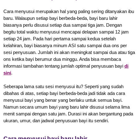
Cara menyusui merupakan hal yang paling sering ditanyakan ibu
baru. Walaupun setiap bayi berbeda-beda, bayi baru lahir
biasanya perlu disusui setiap dua sampai tiga jam. Dengan
begitu total waktu menyusui mencapai delapan sampai 12 jam
setiap 24 jam. Pada hari pertama sampai kedua setelah
kelahiran, bayi biasanya minum ASI satu sampai dua ons per
sesi penyusuan. Jumlah ini akan meningkat sampai dua atau tiga
ons ketika bayi berumur dua minggu. Anda bisa membaca
informasi tambahan tentang jumlah optimal penyusuan bayi
di
sini
.
Seberapa lama satu sesi menyusui itu? Seperti yang sudah
dibahas di atas, setiap bayi berbeda-beda jadi tidak ada cara
menyusui bayi yang benar yang berlaku untuk semua bayi.
Namun secara umum bayi yang baru lahir disusui selama lima
menit sampai dengan satu jam. Durasi ini akan bergantung pada
ukuran, umur, dan jadwal penyusuan bayi itu sendiri.
Cara menyusui bayi baru lahir