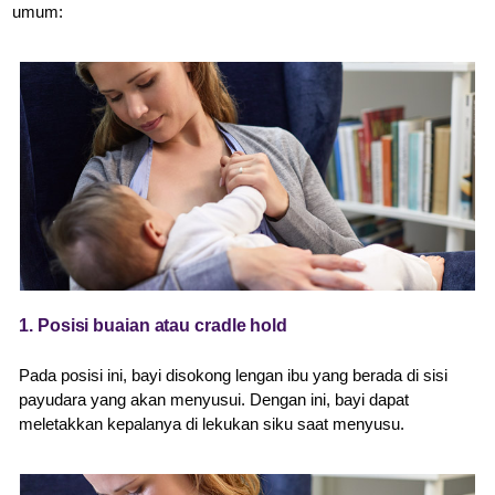
umum:
1. Posisi buaian atau cradle hold
Pada posisi ini, bayi disokong lengan ibu yang berada di sisi
payudara yang akan menyusui. Dengan ini, bayi dapat
meletakkan kepalanya di lekukan siku saat menyusu.