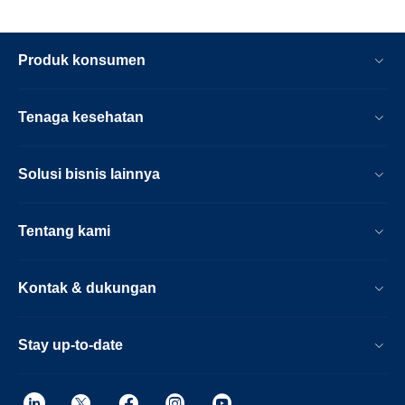
Produk konsumen
Tenaga kesehatan
Solusi bisnis lainnya
Tentang kami
Kontak & dukungan
Stay up-to-date