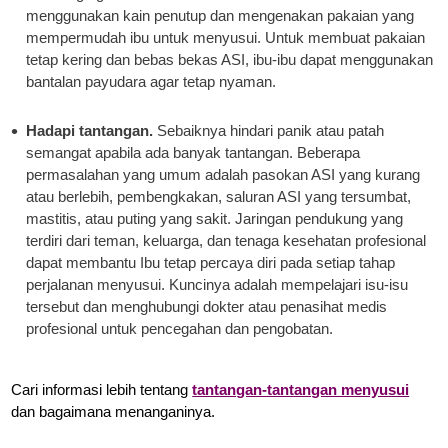
menggunakan kain penutup dan mengenakan pakaian yang
mempermudah ibu untuk menyusui. Untuk membuat pakaian
tetap kering dan bebas bekas ASI, ibu-ibu dapat menggunakan
bantalan payudara agar tetap nyaman.
Hadapi tantangan.
Sebaiknya hindari panik atau patah
semangat apabila ada banyak tantangan. Beberapa
permasalahan yang umum adalah pasokan ASI yang kurang
atau berlebih, pembengkakan, saluran ASI yang tersumbat,
mastitis, atau puting yang sakit. Jaringan pendukung yang
terdiri dari teman, keluarga, dan tenaga kesehatan profesional
dapat membantu Ibu tetap percaya diri pada setiap tahap
perjalanan menyusui. Kuncinya adalah mempelajari isu-isu
tersebut dan menghubungi dokter atau penasihat medis
profesional untuk pencegahan dan pengobatan.
Cari informasi lebih tentang
tantangan-tantangan menyusui
dan bagaimana menanganinya.