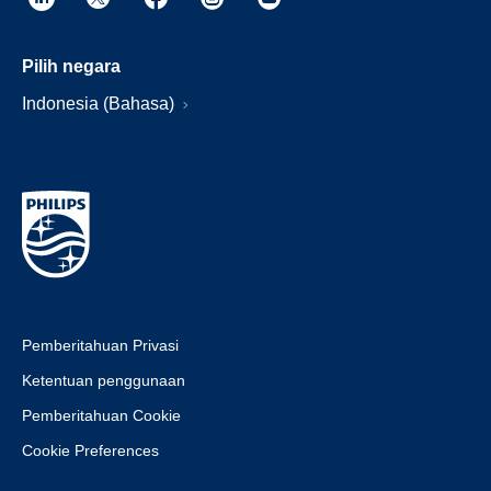
Pilih negara
Indonesia (Bahasa)
Pemberitahuan Privasi
Ketentuan penggunaan
Pemberitahuan Cookie
Cookie Preferences