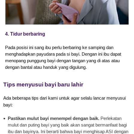
4. Tidur berbaring
Pada posisi ini sang ibu perlu berbaring ke samping dan
menghadapkan payudara pada si bayi. Dengan ini ibu dapat
menopang punggung bayi dengan tangan yang di atas atau
dengan bantal atau handuk yang digulung.
Tips menyusui bayi baru lahir
Ada beberapa tips dari kami untuk agar selalu lancar menyusui
bayi:
Pastikan mulut bayi menempel dengan baik.
Perlekatan
mulut dan puting bayi yang baik akan sangat bermanfaat bagi
ibu dan bayinya. Ini berarti bahwa bayi menghisap ASI dengan