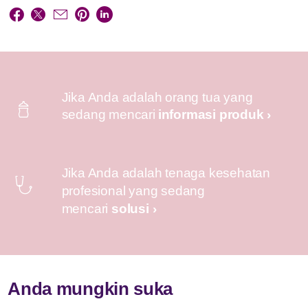
Jika Anda adalah orang tua yang
sedang mencari
informasi produk ›
Jika Anda adalah tenaga kesehatan
profesional yang sedang
mencari
solusi ›
Anda mungkin suka