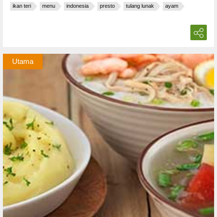
ikan teri
menu
indonesia
presto
tulang lunak
ayam
Utama