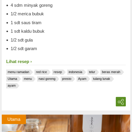
4 sdm minyak goreng
1/2 merica bubuk
1 sdt saus tiram
1 sdt kaldu bubuk
1/2 sdt gula
1/2 sdt garam
Lihat resep
menu ramadan
red rice
resep
indonesia
telur
beras merah
Utama
menu
nasi goreng
presto
Ayam
tulang lunak
ayam
Utama