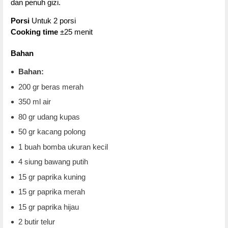
dan penuh gizi.
Porsi
Untuk 2 porsi
Cooking time
±25 menit
Bahan
Bahan:
200 gr beras merah
350 ml air
80 gr udang kupas
50 gr kacang polong
1 buah bomba ukuran kecil
4 siung bawang putih
15 gr paprika kuning
15 gr paprika merah
15 gr paprika hijau
2 butir telur