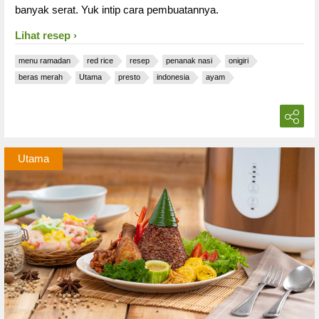
banyak serat. Yuk intip cara pembuatannya.
Lihat resep
menu ramadan
red rice
resep
penanak nasi
onigiri
beras merah
Utama
presto
indonesia
ayam
Utama